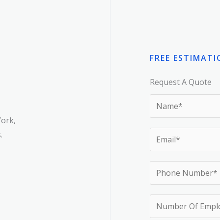
FREE ESTIMATI
Request A Quote​
York,
.